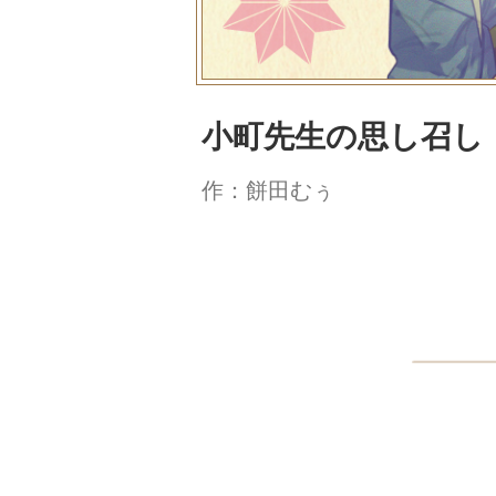
小町先生の思し召し
作：餅田むぅ