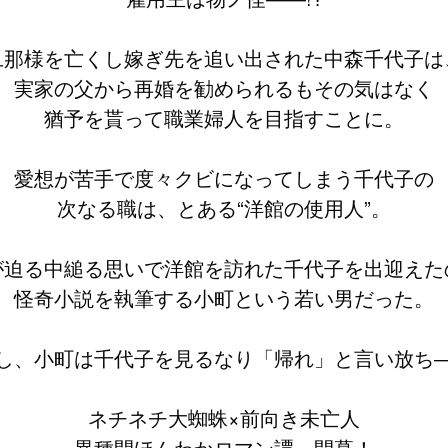
旦那様を亡くし嫁ぎ先を追い出された中森千代子は
実家の父から再婚を勧められるもその気はなく
猶予を貰って職業婦人を目指すことに。
愛想が苦手で度々クビになってしまう千代子の
次なる職は、とある“洋館の使用人”。
が迫る中縋る思いで洋館を訪れた千代子を出迎えた
怪奇小説を執筆する小町という若い男だった。
し、小町は千代子を見るなり「帰れ」と言い放ち
ネチネチ大蜘蛛×前向き未亡人
異種間ほんわかロマン譚、開幕！