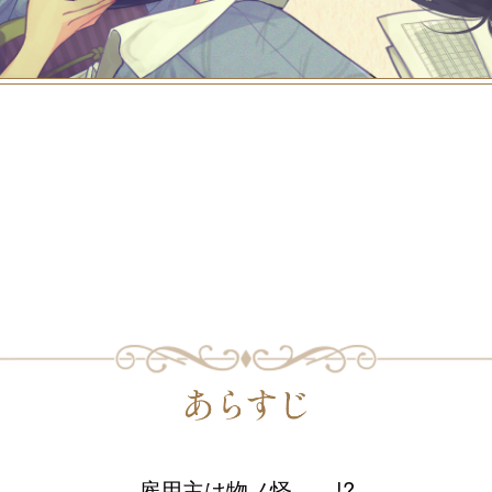
雇用主は物ノ怪――!?