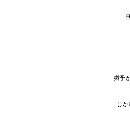
猶予
しか